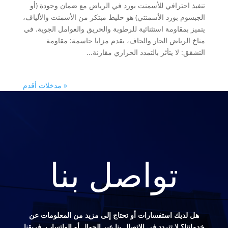
تنفيذ احترافي للأسمنت بورد في الرياض مع ضمان وجودة (أو
الجبسوم بورد الأسمنتي) هو خليط مبتكر من الأسمنت والألياف،
يتميز بمقاومة استثنائية للرطوبة والحريق والعوامل الجوية. في
مناخ الرياض الحار والجاف، يقدم مزايا حاسمة: مقاومة
التشقق: لا يتأثر بالتمدد الحراري مقارنة...
« مدخلات أقدم
تواصل بنا
هل لديك استفسارات أو تحتاج إلى مزيد من المعلومات عن
خدماتنا؟ لا تتردد في الاتصال بنا عبر الجوال أو الواتساب. فريقنا