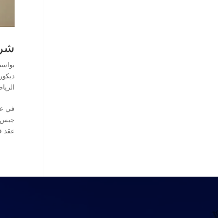
شركة 
بواس
ديكور
الريا
في عص
عقد ف