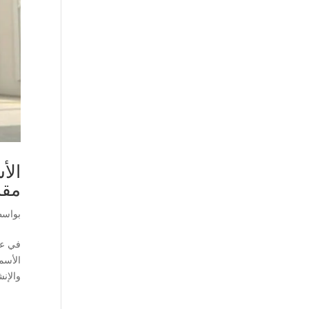
مقا
بواس
في عال
والإنش