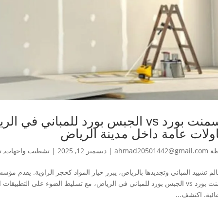
الأسمنت بورد vs الجبس بورد للمبا
ولات عامة داخل مدينة الرياض
طة
ahmad20501442@gmail.com
|
ديسمبر 12, 2025
|
تشطيب واجهات
,
ت
م تشييد المباني وتجديدها بالرياض، يبرز خيار المواد كحجر الزاوية. يقدم مؤسس
الأسمنت بورد vs الجبس بورد للمباني في الرياض، مع تسليط الضوء على التطب
ائية. اكتشف...