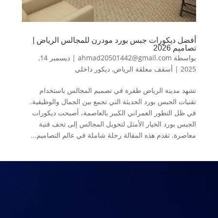
أفضل ديكورات جبس بورد مودرن للمجالس الرياض |
تصاميم 2026
بواسطة
ahmad20501442@gmail.com
|
ديسمبر 14,
2025
|
أسقف معلقة الرياض
,
ديكور داخلي
تشهد مدينة الرياض طفرة في تصميم المجالس باستخدام
تقنيات الجبس بورد الحديثة التي تجمع بين الجمال والوظيفية.
في ظل التطور العمراني الكبير بالعاصمة، أصبحت ديكورات
الجبس بورد الخيار الأمثل لتحويل المجالس إلى تحف فنية
معاصرة. تقدم هذه المقالة رحلة شاملة في عالم التصاميم...