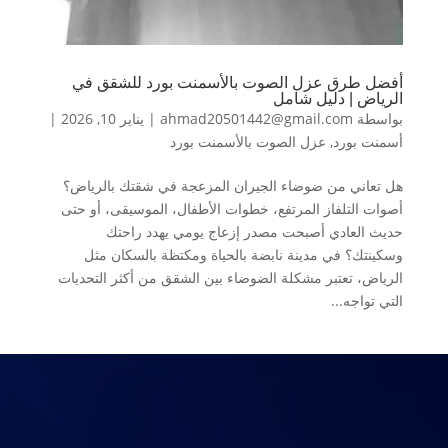
أفضل طرق عزل الصوت بالأسمنت بورد للشقق في
الرياض | دليل شامل
بواسطة
ahmad20501442@gmail.com
|
يناير 10, 2026
|
أسمنت بورد
,
عزل الصوت بالأسمنت بورد
هل تعاني من ضوضاء الجيران المزعجة في شقتك بالرياض؟
أصوات التلفاز المرتفع، خطوات الأطفال، الموسيقى، أو حتى
حديث العادي أصبحت مصدر إزعاج يومي يهدد راحتك
وسكينتك؟ في مدينة نابضة بالحياة ومكتظة بالسكان مثل
الرياض، تعتبر مشكلة الضوضاء بين الشقق من أكثر التحديات
التي تواجه...