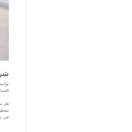
شرك
بواس
الحما
هل تب
في تر