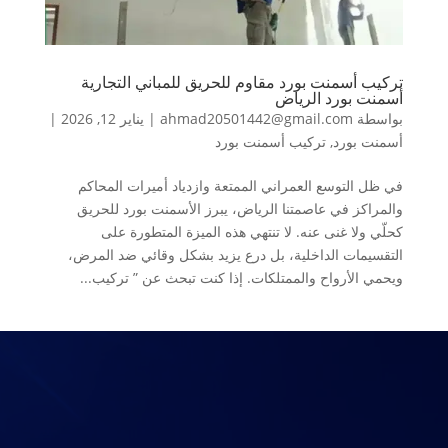
تركيب أسمنت بورد مقاوم للحريق للمباني التجارية
أسمنت بورد الرياض
بواسطة
ahmad20501442@gmail.com
|
يناير 12, 2026
|
أسمنت بورد
,
تركيب أسمنت بورد
في ظل التوسع العمراني الممتعة وازدياد أميرات المحاكم
والمراكز في عاصمتنا الرياض، يبرز الأسمنت بورد للحريق
كحلّي ولا غنى عنه. لا تنتهي هذه الميزة المتطورة على
التقسيمات الداخلية، بل درع يزيد بشكل وقائي ضد المرض،
ويحمي الأرواح والممتلكات. إذا كنت تبحث عن ” تركيب...