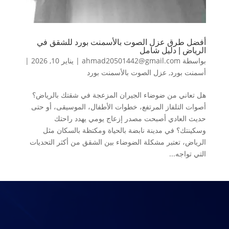
أفضل طرق عزل الصوت بالأسمنت بورد للشقق في
الرياض | دليل شامل
بواسطة
ahmad20501442@gmail.com
|
يناير 10, 2026
|
أسمنت بورد
,
عزل الصوت بالأسمنت بورد
هل تعاني من ضوضاء الجيران المزعجة في شقتك بالرياض؟
أصوات التلفاز المرتفع، خطوات الأطفال، الموسيقى، أو حتى
حديث العادي أصبحت مصدر إزعاج يومي يهدد راحتك
وسكينتك؟ في مدينة نابضة بالحياة ومكتظة بالسكان مثل
الرياض، تعتبر مشكلة الضوضاء بين الشقق من أكثر التحديات
التي تواجه...