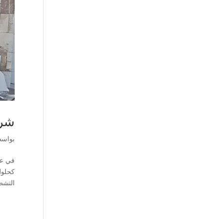
شرك
بواس
في عا
كحلول
التشطي