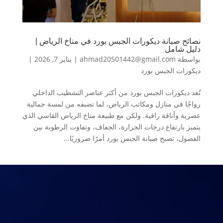
نصائح صيانة ديكورات الجبس بورد في مناخ الرياض |
دليل شامل
بواسطة
ahmad20501442@gmail.com
|
يناير 7, 2026
|
ديكورات الجبس بورد
تُعد ديكورات الجبس بورد من أكثر عناصر التشطيب الداخلي
رواجًا في منازل ومكاتب الرياض، لما تضيفه من لمسة جمالية
عصرية وأناقة راقية. ولكن مع طبيعة مناخ الرياض القاسي الذي
يتميز بارتفاع درجات الحرارة، الجفاف، وتفاوت الرطوبة بين
الفصول، تصبح صيانة الجبس بورد أمرًا ضروريًا...