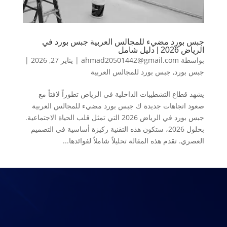
جبس بورد مضيء للمجالس العربية جبس بورد في
الرياض 2026 | دليل شامل
بواسطة
ahmad20501442@gmail.com
|
يناير 27, 2026
|
جبس بورد
,
جبس بورد للمجالس العربية
يشهد قطاع التشطيبات الداخلية في الرياض تطوراً لافتاً مع
صعود اتجاهات جديدة ك جبس بورد مضيء للمجالس العربية
جبس بورد في الرياض 2026 التي تمثل قلب الحياة الاجتماعية.
بحلول 2026، ستكون هذه التقنية ركيزة أساسية في التصميم
العصري. تقدم هذه المقالة تحليلاً شاملاً لفوائدها...