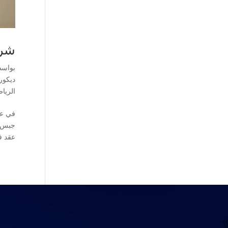
شركة 
بواس
ديكور
الريا
في عص
عقد ف