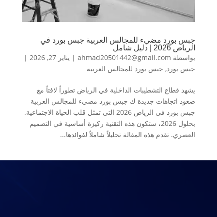
جبس بورد مضيء للمجالس العربية جبس بورد في
الرياض 2026 | دليل شامل
بواسطة
ahmad20501442@gmail.com
|
يناير 27, 2026
|
جبس بورد
,
جبس بورد للمجالس العربية
يشهد قطاع التشطيبات الداخلية في الرياض تطوراً لافتاً مع
صعود اتجاهات جديدة ك جبس بورد مضيء للمجالس العربية
جبس بورد في الرياض 2026 التي تمثل قلب الحياة الاجتماعية.
بحلول 2026، ستكون هذه التقنية ركيزة أساسية في التصميم
العصري. تقدم هذه المقالة تحليلاً شاملاً لفوائدها...