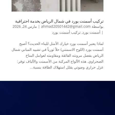
تركيب أسمنت بورد في شمال الرياض بخدمة احترافية
بواسطة
ahmad20501442@gmail.com
|
مارس 24, 2026
|
أسمنت بورد
,
تركيب أسمنت بورد
لماذا يعتبر أسمنت بورد خيارك الأمثل للبناء الحديث؟ أصبح
أسمنت بورد (اللوح الاسمنتي) حلاً ثورياً في تشييد المباني شمال
الرياض بفضل مرونته الفائقة ومقاومته لعوامل المناخ
الصحراوي. هذه الألواح المركبة من الأسمنت والألياف توفر:
عزل حراري وصوتي يقلل استهلاك الطاقة بنسبة...