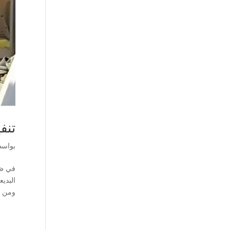
تنف
بواس
في ظل
البدي
ومن بي