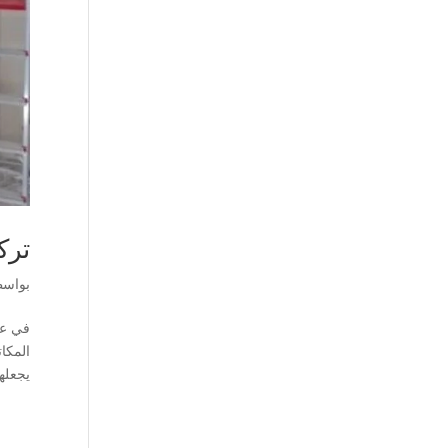
ترك
بواس
في عا
المكات
يجعلها