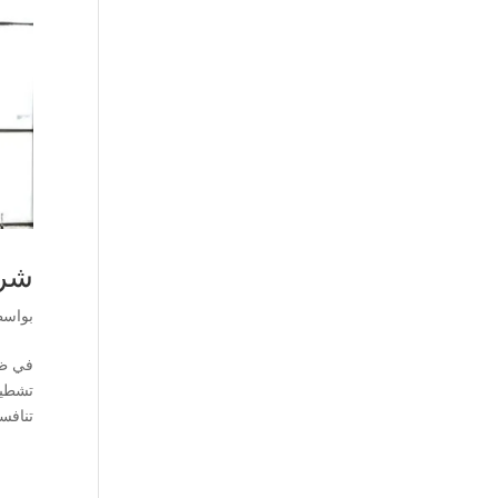
شرك
بواس
في ظل
تنافس