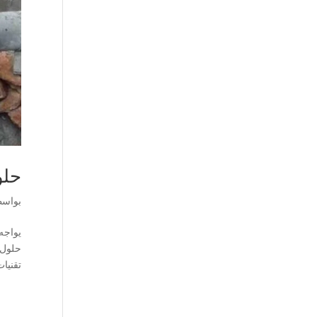
حلو
بواس
يواجه 
حلول 
تقنيات