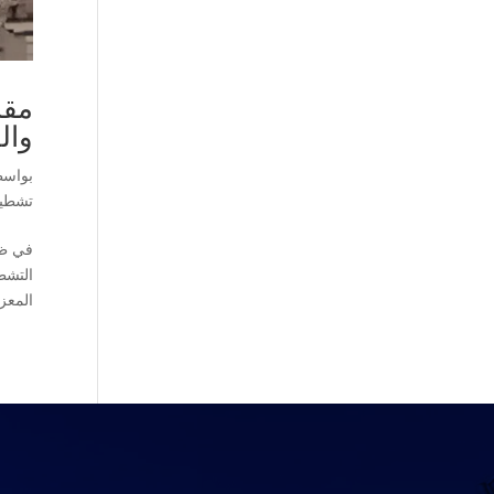
وال
بواس
تشطيب
التشط
المعز