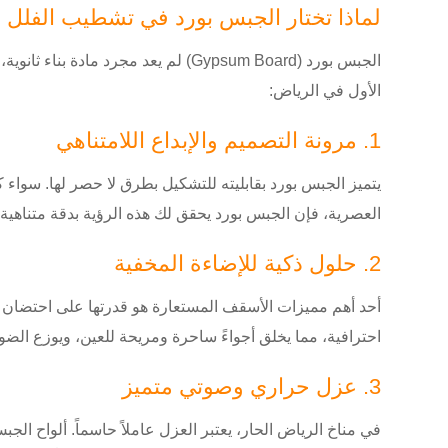
لماذا تختار الجبس بورد في تشطيب الفلل 
الجبس بورد (Gypsum Board) لم يعد م
الأول في الرياض:
1. مرونة التصميم والإبداع اللامتناهي
يتميز الجبس بورد بقابليته للتشكيل بطرق لا حصر لها. سواء
العصرية، فإن الجبس بورد يحقق لك هذه الرؤية بدقة متناهية.
2. حلول ذكية للإضاءة المخفية
أحد أهم مميزات الأسقف المستعارة هو قدرتها على احتضان أ
احترافية، مما يخلق أجواءً ساحرة ومريحة للعين، ويوزع الض
3. عزل حراري وصوتي متميز
في مناخ الرياض الحار، يعتبر العزل عاملاً حاسماً. ألواح ا