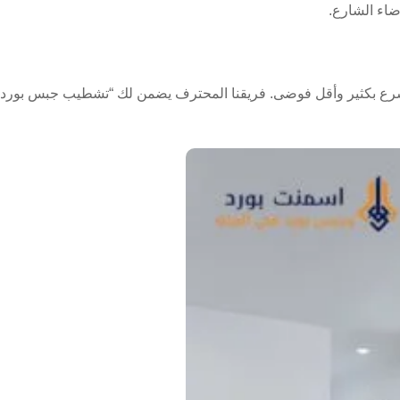
اء الشارع.
د أسرع بكثير وأقل فوضى. فريقنا المحترف يضمن لك “تشطيب جبس بورد 