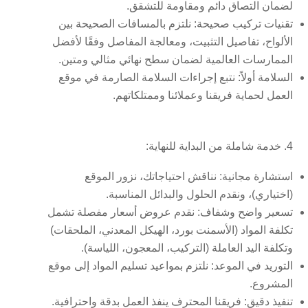
لضمان التصاق دائم ومقاومة للتشقق.
تقنيات تركيب صحيحة:
نلتزم بالمسافات الصحيحة بين
الألواح، تفاصيل التثبيت، ومعالجة المفاصل وفقًا لأفضل
الممارسات العالمية لضمان سطح نهائي مثالي ومتين.
السلامة أولاً:
نتبع إجراءات السلامة الصارمة في موقع
العمل لحماية فريقنا وعملائنا وممتلكاتهم.
4. خدمة شاملة من البداية للنهاية:
استشارة مجانية:
نناقش احتياجاتك، نزور الموقع
(اختياري)، ونقدم الحلول والبدائل المناسبة.
تسعير واضح وشفاف:
نقدم عروض أسعار مفصلة تشمل
تكلفة المواد (الأسمنت بورد، الهيكل المعدني، الملحقات)
وتكلفة اليد العاملة (التركيب، المعجون، اللياسة).
التوريد في الموعد:
نلتزم بمواعيد تسليم المواد إلى موقع
المشروع.
تنفيذ دقيق:
فريقنا المحترف ينفذ العمل بدقة واحترافية.