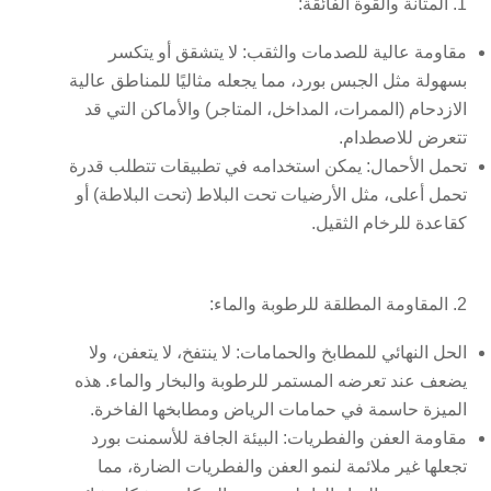
1. المتانة والقوة الفائقة:
مقاومة عالية للصدمات والثقب:
لا يتشقق أو يتكسر
بسهولة مثل الجبس بورد، مما يجعله مثاليًا للمناطق عالية
الازدحام (الممرات، المداخل، المتاجر) والأماكن التي قد
تتعرض للاصطدام.
تحمل الأحمال:
يمكن استخدامه في تطبيقات تتطلب قدرة
تحمل أعلى، مثل الأرضيات تحت البلاط (تحت البلاطة) أو
كقاعدة للرخام الثقيل.
2. المقاومة المطلقة للرطوبة والماء:
الحل النهائي للمطابخ والحمامات:
لا ينتفخ، لا يتعفن، ولا
يضعف عند تعرضه المستمر للرطوبة والبخار والماء. هذه
الميزة حاسمة في حمامات الرياض ومطابخها الفاخرة.
مقاومة العفن والفطريات:
البيئة الجافة للأسمنت بورد
تجعلها غير ملائمة لنمو العفن والفطريات الضارة، مما