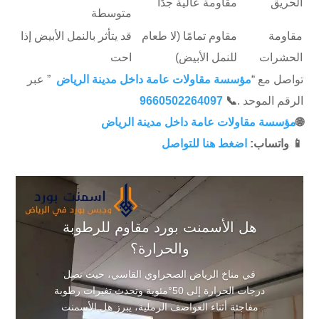
الحريق
مقاومة عالية جدًا
متوسطة
مقاومة
مقاوم تمامًا (لا طعام
قد يتأثر بالنمل الأبيض إذا
الحشرات
للنمل الأبيض)
احت
تواصل مع “
مؤسسة مقاولات عامة داخل مدينة الرياض
” عبر
الرقم الموحد .
📞
9660502264097
🌐
مؤسسة مقاولات عامة داخل مدينة الرياض
📱 واتساب:
اضغط هنا للتواصل
هل الأسمنت بورد مقاوم للرطوبة
والحرارة؟
في مناخ الرياض الصحراوي القاسي، حيث تصل
درجات الحرارة إلى 50°مئوية وتحدث تغيرات رطوبة
مفاجئة أثناء العواصف الرملية، يبرز هل الأسمنت