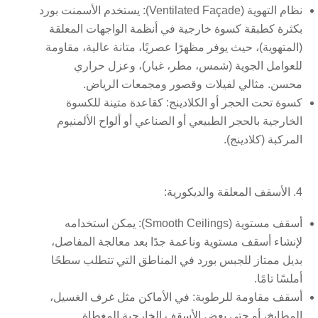
نظام التهوية (Ventilated Façade):
يستخدم الأسمنت بورد
بكثرة كطبقة كسوة خارجية في أنظمة الواجهات المعلقة
(المتهوية)، حيث يوفر مظهرًا عصريًا، متانة عالية، مقاومة
للعوامل الجوية (شمس، مطر، غبار)، وعزل حراري
محسن. مثالي لفيلات وقصور ومجمعات الرياض.
كسوة تحت الحجر أو الكلادينج:
كقاعدة متينة للكسوة
الخارجية بالحجر الطبيعي أو الصناعي أو ألواح الألمنيوم
المركبة (كلادينج).
4. الأسقف المعلقة والديكورية:
أسقف مستوية (Smooth Ceilings):
يمكن استخدامه
لإنشاء أسقف مستوية وناعمة جدًا بعد معالجة المفاصل،
بديل ممتاز للجبس بورد في المناطق التي تتطلب سطحًا
أملسًا تامًا.
أسقف مقاومة للرطوبة:
في الأماكن مثل غرف الغسيل،
المطابخ، أو حتى بعض الأسقف الخارجية المغطاة.