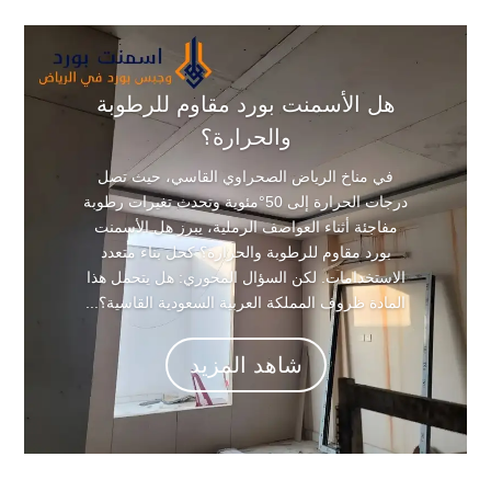
هل الأسمنت بورد مقاوم للرطوبة
والحرارة؟
في مناخ الرياض الصحراوي القاسي، حيث تصل
درجات الحرارة إلى 50°مئوية وتحدث تغيرات رطوبة
مفاجئة أثناء العواصف الرملية، يبرز هل الأسمنت
بورد مقاوم للرطوبة والحرارة؟ كحل بناء متعدد
الاستخدامات. لكن السؤال المحوري: هل يتحمل هذا
المادة ظروف المملكة العربية السعودية القاسية؟...
شاهد المزيد