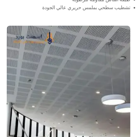
تشطيب سطحي بملمس حريري عالي الجودة