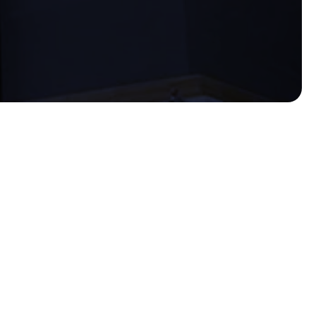
نحن مؤسسة مقاولات عامة نُقدّم حلولاً عصرية ومتينة في مجال البناء باستخد
نمتاز بخبرة كبيرة في بناء الملاحق، و التوسعات، و الشقق، ودورات المياه ب
ننفّذ المشاريع بدقة هندسية عالية، مع عزل حراري وصوتي مثالي، وتشطيب ن
نضمن لك نتائج راقية تدوم طويلاً، بفضل استخدامنا أجود المواد وأفضل أساليب