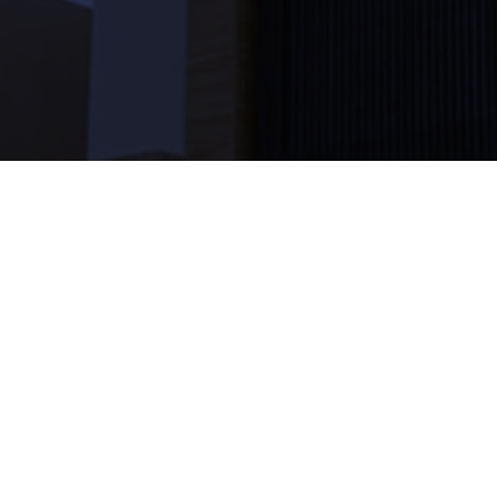
ام ااسمنت بورد، ابتداءً من التصميم وحتى التسليم النهائي.
استخدام أنظمة الاسمنت بورد والحديد المجلفن، وهي التقنية الأحدث في عالم الب
هائي يضاهي جودة البناء التقليدي، لكن بوزن أخف وسرعة إنجاز أعلى.
 التركيب التي تتوافق مع المعايير السعودية الحديثة.