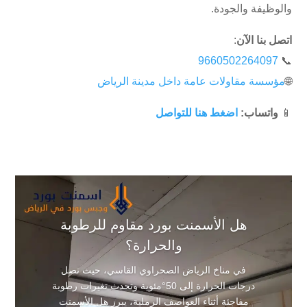
والوظيفة والجودة.
اتصل بنا الآن
:
9660502264097
📞
🌐
مؤسسة مقاولات عامة داخل مدينة الرياض
📱
واتساب:
اضغط هنا للتواصل
هل الأسمنت بورد مقاوم للرطوبة
والحرارة؟
في مناخ الرياض الصحراوي القاسي، حيث تصل
درجات الحرارة إلى 50°مئوية وتحدث تغيرات رطوبة
مفاجئة أثناء العواصف الرملية، يبرز هل الأسمنت